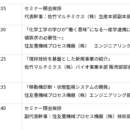
:35
セミナー開会挨拶
代表幹事：佐竹マルチミクス（株）生産本部副本
:30
「化学工学の学びが“働く意味”になる～産学連携
値訴求の必要性～」
住友重機械プロセス機器（株） エンジニアリング
:25
「撹拌技術を基盤とした新規事業の紹介」
佐竹マルチミクス（株）バイオ事業本部 販売部部長
:35
「移動機診断・状態監視システムの開発」
住友重機械プロセス機器（株）エンジニアリング部
:40
セミナー閉会挨拶
副代表幹事：住友重機械プロセス機器（株）技術部撹