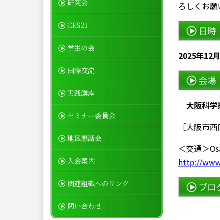
研究会
ろしくお願
CES21
日時
学生の会
2025年12月 
国際交流
会場
実践講座
大阪科学技
セミナー委員会
［大阪市西区靱
地区懇話会
＜交通＞Os
入会案内
http://www
関連組織へのリンク
プロ
問い合わせ