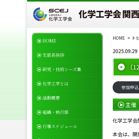
HOME
ト
HOME
2025.09.29
支部長挨拶
（1
研究・技術シーズ集
化学工学とは
参加申込
活動概要
主催
組織・執行部
化学工学会
行事スケジュール
本会は、開