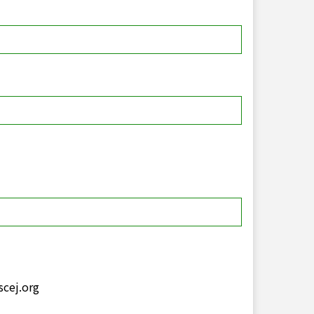
）
cej.org