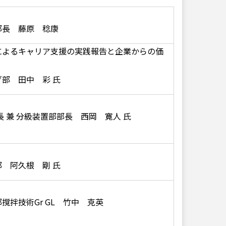
部長 藤原 稔康
によるキャリア支援の実践報告と企業からの価
部 田中 彩 氏
 兼 分級装置部部長 西岡 寛人 氏
 阿久根 剛 氏
拌技術Gr GL 竹中 克英