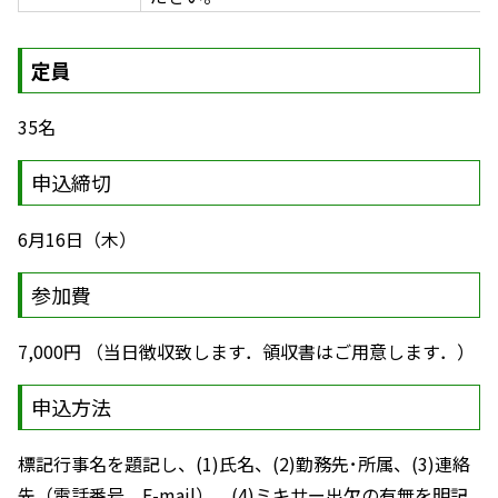
定員
35名
申込締切
6月16日（木）
参加費
7,000円 （当日徴収致します．領収書はご用意します．）
申込方法
標記行事名を題記し、(1)氏名、(2)勤務先･所属、(3)連絡
先（電話番号、E-mail）、(4)ミキサー出欠の有無を明記