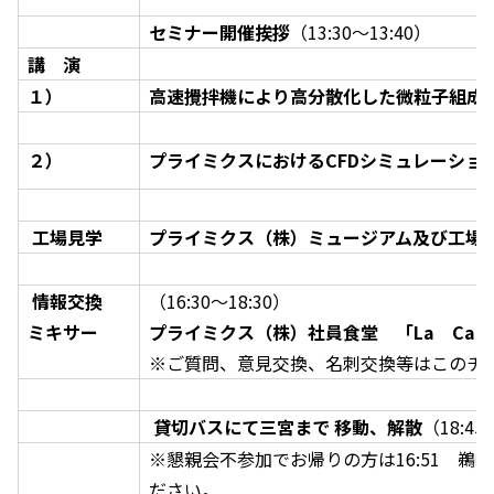
セミナー開催挨拶
（13:30～13:40）
講 演
１）
高速攪拌機により高分散化した微粒子組成
２）
プライミクスにおけるCFDシミュレーショ
工場見学
プライミクス（株）ミュージアム及び工場
情報交換
（16:30～18:30）
ミキサー
プライミクス（株）社員食堂 「La Cant
※ご質問、意見交換、名刺交換等はこのチ
貸切バスにて三宮まで 移動、解散
（18:45
※懇親会不参加でお帰りの方は16:51 鵜
ださい。