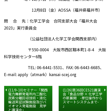
12月8日（金）AOSSA（福井県福井市）
問 合 先：化学工学会 合同支部大会「福井大会
2023」実行委員会
（公益社団法人化学工学会関西支部内）
〒550-0004 大阪市西区靱本町1-8-4 大阪
科学技術センター6階
TEL: 06-6441-5531、FAX: 06-6443-6685、
E-mail: apply（atmark）kansai-scej.org
(11/9-10)セミナー「関西
(1/26)第36回CES21講演
電力舞鶴発電所内二酸化
会「食品分野 × 化学工学
炭素分離回収技術・液化
の新展開 -単位操作から
輸送実証試験施設及びバ
スマートシステムまで-
イオマス発電施設 見学
」
と講演会」